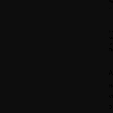
Pr
si
Ho
Mo
Se
Fi
A
H
V
O