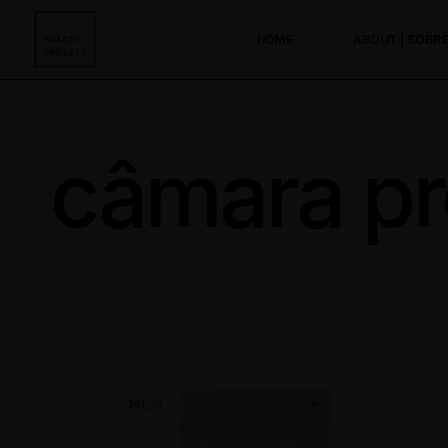
Saltar
para
o
HOME
ABOUT | SOBR
conteúdo
câmara pr