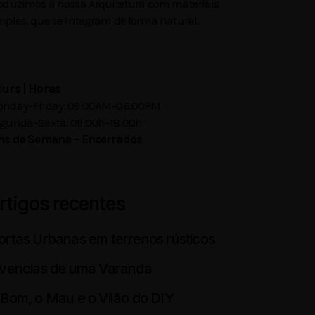
oduzimos a nossa Arquitetura com materiais
mples, que se integram de forma natural.
urs | Horas
nday–Friday: 09:00AM–06:00PM
gunda–Sexta: 09:00h–18:00h
ns de Semana – Encerrados
rtigos recentes
ortas Urbanas em terrenos rústicos
ivencias de uma Varanda
 Bom, o Mau e o Vilão do DIY