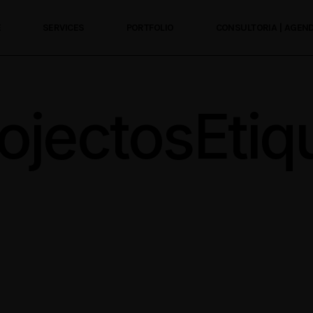
E
SERVICES
PORTFOLIO
CONSULTORIA | AGE
ojectosEtiq