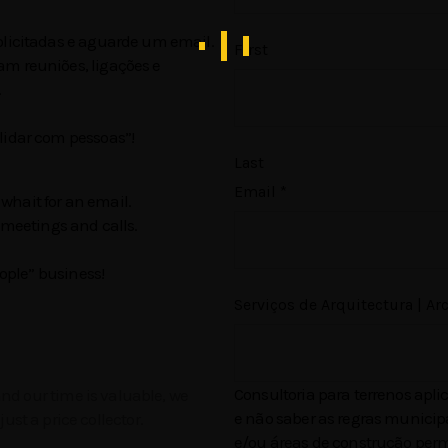
olicitadas e aguarde um email.
First
m reuniões, ligações e
.
lidar com pessoas”!
Last
Email
*
 whait for an email.
 meetings and calls.
eople” business!
Serviços de Arquitectura | Ar
Consultoria para terrenos apli
and our time is valuable, we
e não saber as regras municip
just a price collector.
e/ou áreas de construção permi