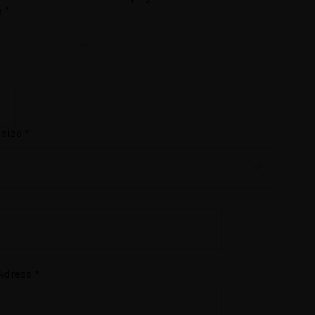
e
*
y size
*
 Adress
*