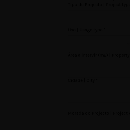
Tipo de Projecto | Project typ
Uso | Usage type
*
Área a intervir (m2) | Propert
Arquitectura
Cidade | City
*
to
|
Morada do Projecto | Project