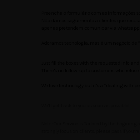
Preencha o formulário com as informações s
Não damos seguimento a clientes que recusa
apenas pretendem comunicar via whatsapp
Adoramos tecnologia, mas é um negócio de “
Just fill the boxes with the requested info and
There’s no follow-up to customers who refuse
We love technology but it’s a “dealing with p
We’ll get back to you as soon as possible!
Note: Our Service is Tailored by the begining 
strongly
focus on clients, please pass if you’re 