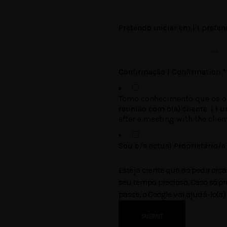
Pretendo iniciar em | I prete
Confirmação | Confirmation
*
Tomo conhecimento que os o
reunião com o(a) cliente. | I 
after a meeting with the clien
Sou o/a actual Proprietário/a
Esteja ciente que ao pedir orça
seu tempo precioso. Caso só pre
passe, o Google vai ajudá-lo(a)
SUBMIT