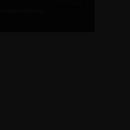
Scroll down
nitiated by little chat,