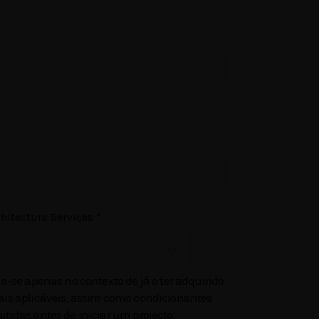
chitecture Services
*
ca-se apenas no contexto de já o ter adquirido
ais aplicáveis, assim como condicionantes
tidas antes de iniciar um projecto.