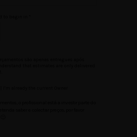
nd to begin in
*
rçamentos são apenas entregues após
understand that estimates are only delivered
t.
 | I'm already the current Owner
mentos, o profissional está a investir parte do
tenda saber e colectar preços, por favor
 🙂