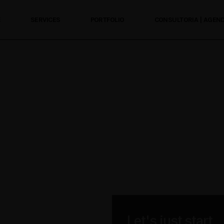
E
SERVICES
PORTFOLIO
CONSULTORIA | AGE
Let's just start